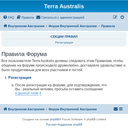
Terra Australis
Регистрация
FAQ
Правила
С
в
я
з
а
т
ь
с
я
с
а
д
м
и
н
и
с
т
р
а
ц
и
е
й
Внутренняя Австралия
Форум Внутренней Австралии
Правила
СЕКЦИИ ПРАВИЛ
Регистрация
Правила Форума
Все пользователи Terra Australis должны следовать этим Правилам, чтобы
общение на форуме происходило дружелюбно, доставляло удовольствие и
было продуктивным для всех участников и гостей.
Регистрация
После регистрации на форуме, для подтверждения, что
Вы - реальный человек, просьба оставить сообщение
в данной теме
#
Внутренняя Австралия
Форум Внутренней Австралии
Создано на основе
phpBB
® Forum Software © phpBB Limited
Русская поддержка phpBB