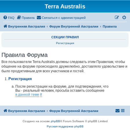
Terra Australis
Регистрация
FAQ
Правила
С
в
я
з
а
т
ь
с
я
с
а
д
м
и
н
и
с
т
р
а
ц
и
е
й
Внутренняя Австралия
Форум Внутренней Австралии
Правила
СЕКЦИИ ПРАВИЛ
Регистрация
Правила Форума
Все пользователи Terra Australis должны следовать этим Правилам, чтобы
общение на форуме происходило дружелюбно, доставляло удовольствие и
было продуктивным для всех участников и гостей.
Регистрация
После регистрации на форуме, для подтверждения, что
Вы - реальный человек, просьба оставить сообщение
в данной теме
#
Внутренняя Австралия
Форум Внутренней Австралии
Создано на основе
phpBB
® Forum Software © phpBB Limited
Русская поддержка phpBB