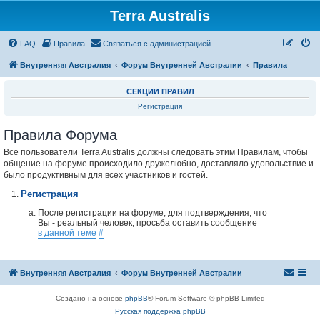
Terra Australis
Регистрация
FAQ
Правила
С
в
я
з
а
т
ь
с
я
с
а
д
м
и
н
и
с
т
р
а
ц
и
е
й
Внутренняя Австралия
Форум Внутренней Австралии
Правила
СЕКЦИИ ПРАВИЛ
Регистрация
Правила Форума
Все пользователи Terra Australis должны следовать этим Правилам, чтобы
общение на форуме происходило дружелюбно, доставляло удовольствие и
было продуктивным для всех участников и гостей.
Регистрация
После регистрации на форуме, для подтверждения, что
Вы - реальный человек, просьба оставить сообщение
в данной теме
#
Внутренняя Австралия
Форум Внутренней Австралии
Создано на основе
phpBB
® Forum Software © phpBB Limited
Русская поддержка phpBB