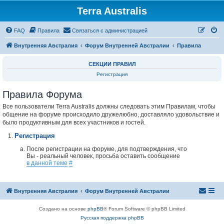
Terra Australis
Регистрация
FAQ
Правила
С
в
я
з
а
т
ь
с
я
с
а
д
м
и
н
и
с
т
р
а
ц
и
е
й
Внутренняя Австралия
Форум Внутренней Австралии
Правила
СЕКЦИИ ПРАВИЛ
Регистрация
Правила Форума
Все пользователи Terra Australis должны следовать этим Правилам, чтобы
общение на форуме происходило дружелюбно, доставляло удовольствие и
было продуктивным для всех участников и гостей.
Регистрация
После регистрации на форуме, для подтверждения, что
Вы - реальный человек, просьба оставить сообщение
в данной теме
#
Внутренняя Австралия
Форум Внутренней Австралии
Создано на основе
phpBB
® Forum Software © phpBB Limited
Русская поддержка phpBB