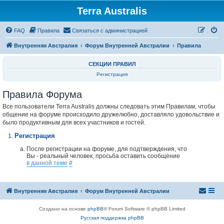
Terra Australis
Регистрация
FAQ
Правила
С
в
я
з
а
т
ь
с
я
с
а
д
м
и
н
и
с
т
р
а
ц
и
е
й
Внутренняя Австралия
Форум Внутренней Австралии
Правила
СЕКЦИИ ПРАВИЛ
Регистрация
Правила Форума
Все пользователи Terra Australis должны следовать этим Правилам, чтобы
общение на форуме происходило дружелюбно, доставляло удовольствие и
было продуктивным для всех участников и гостей.
Регистрация
После регистрации на форуме, для подтверждения, что
Вы - реальный человек, просьба оставить сообщение
в данной теме
#
Внутренняя Австралия
Форум Внутренней Австралии
Создано на основе
phpBB
® Forum Software © phpBB Limited
Русская поддержка phpBB