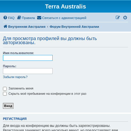
Terra Australis
Регистрация
FAQ
Правила
С
в
я
з
а
т
ь
с
я
с
а
д
м
и
н
и
с
т
р
а
ц
и
е
й
Внутренняя Австралия
Форум Внутренней Австралии
Для просмотра профилей вы должны быть
авторизованы.
Имя пользователя:
Пароль:
Забыли пароль?
Запомнить меня
Скрыть моё пребывание на конференции в этот раз
Р
Е
Г
И
С
Т
Р
А
Ц
И
Я
Для входа на конференцию вы должны быть зарегистрированы.
Регистрация занимает всего несколько минут, но предоставляет вам