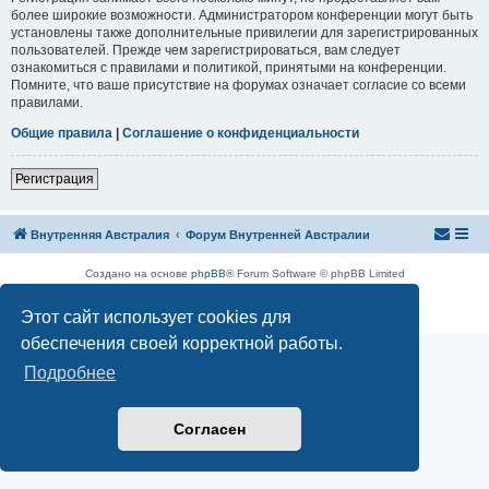
более широкие возможности. Администратором конференции могут быть
установлены также дополнительные привилегии для зарегистрированных
пользователей. Прежде чем зарегистрироваться, вам следует
ознакомиться с правилами и политикой, принятыми на конференции.
Помните, что ваше присутствие на форумах означает согласие со всеми
правилами.
Общие правила
|
Соглашение о конфиденциальности
Р
е
г
и
с
т
р
а
ц
и
я
Внутренняя Австралия
Форум Внутренней Австралии
Создано на основе
phpBB
® Forum Software © phpBB Limited
Русская поддержка phpBB
Конфиденциальность
|
Правила
Этот сайт использует cookies для
обеспечения своей корректной работы.
Подробнее
Согласен