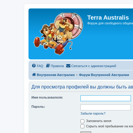
Регистрация
Terra Australis
Форум для свободного общен
FAQ
Правила
С
в
я
з
а
т
ь
с
я
с
а
д
м
и
н
и
с
т
р
а
ц
и
е
й
Внутренняя Австралия
Форум Внутренней Австралии
Для просмотра профилей вы должны быть ав
Имя пользователя:
Пароль:
Забыли пароль?
Запомнить меня
Скрыть моё пребывание на кон