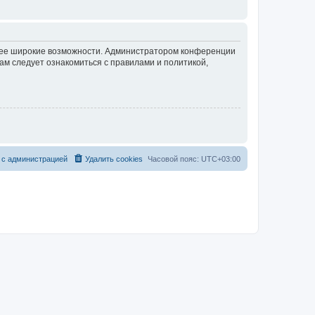
олее широкие возможности. Администратором конференции
ам следует ознакомиться с правилами и политикой,
с
а
д
м
и
н
и
с
т
р
а
ц
и
е
й
Удалить cookies
Часовой пояс:
UTC+03:00