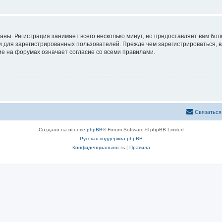
аны. Регистрация занимает всего несколько минут, но предоставляет вам б
 для зарегистрированных пользователей. Прежде чем зарегистрироваться, в
е на форумах означает согласие со всеми правилами.
С
в
я
з
а
т
ь
с
я
Создано на основе
phpBB
® Forum Software © phpBB Limited
Русская поддержка phpBB
Конфиденциальность
|
Правила