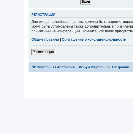
Р
Е
Г
И
С
Т
Р
А
Ц
И
Я
Для входа на конференцию вы должны быть зарегистриров
могут быть установлены также дополнительные привилегии
принятыми на конференции. Помните, что ваше присутстви
Общие правила
|
Соглашение о конфиденциальности
Р
е
г
и
с
т
р
а
ц
и
я
Связаться с
Внутренняя Австралия
Форум Внутренней Австралии
администрацией