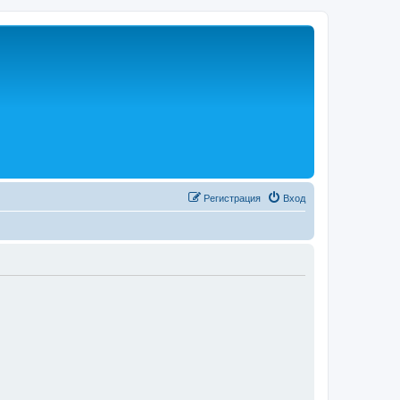
Р
е
г
и
с
т
р
а
ц
и
я
Вход