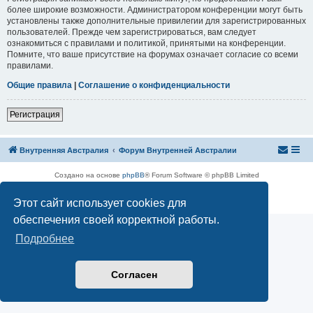
более широкие возможности. Администратором конференции могут быть
установлены также дополнительные привилегии для зарегистрированных
пользователей. Прежде чем зарегистрироваться, вам следует
ознакомиться с правилами и политикой, принятыми на конференции.
Помните, что ваше присутствие на форумах означает согласие со всеми
правилами.
Общие правила
|
Соглашение о конфиденциальности
Р
е
г
и
с
т
р
а
ц
и
я
Внутренняя Австралия
Форум Внутренней Австралии
Создано на основе
phpBB
® Forum Software © phpBB Limited
Русская поддержка phpBB
Конфиденциальность
|
Правила
Этот сайт использует cookies для
обеспечения своей корректной работы.
Подробнее
Согласен