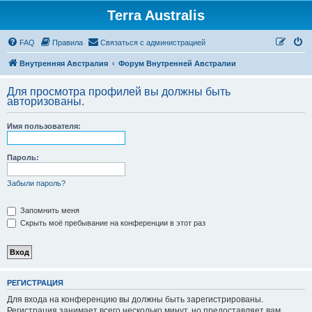
Terra Australis
Регистрация
FAQ
Правила
С
в
я
з
а
т
ь
с
я
с
а
д
м
и
н
и
с
т
р
а
ц
и
е
й
Внутренняя Австралия
Форум Внутренней Австралии
Для просмотра профилей вы должны быть
авторизованы.
Имя пользователя:
Пароль:
Забыли пароль?
Запомнить меня
Скрыть моё пребывание на конференции в этот раз
Р
Е
Г
И
С
Т
Р
А
Ц
И
Я
Для входа на конференцию вы должны быть зарегистрированы.
Регистрация занимает всего несколько минут, но предоставляет вам