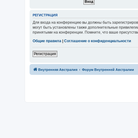
Р
Е
Г
И
С
Т
Р
А
Ц
И
Я
Для входа на конференцию вы должны быть зарегистриров
могут быть установлены также дополнительные привилегии
принятыми на конференции. Помните, что ваше присутстви
Общие правила
|
Соглашение о конфиденциальности
Р
е
г
и
с
т
р
а
ц
и
я
Связаться с
Внутренняя Австралия
Форум Внутренней Австралии
администрацией