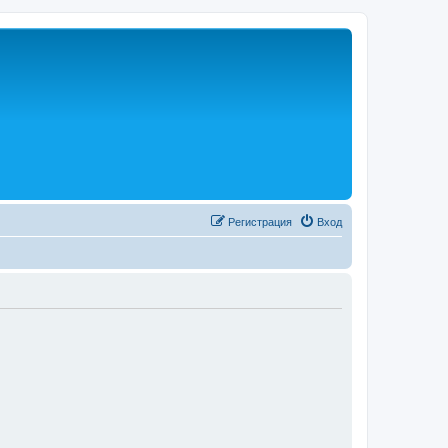
Р
е
г
и
с
т
р
а
ц
и
я
Вход