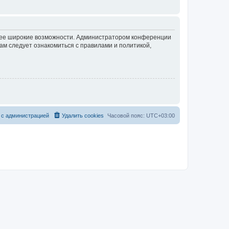
олее широкие возможности. Администратором конференции
ам следует ознакомиться с правилами и политикой,
с
а
д
м
и
н
и
с
т
р
а
ц
и
е
й
Удалить cookies
Часовой пояс:
UTC+03:00