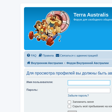
Регистрация
Terra Australis
Форум для свободного общен
FAQ
Правила
С
в
я
з
а
т
ь
с
я
с
а
д
м
и
н
и
с
т
р
а
ц
и
е
й
Внутренняя Австралия
Форум Внутренней Австралии
Для просмотра профилей вы должны быть ав
Имя пользователя:
Пароль:
Забыли пароль?
Запомнить меня
Скрыть моё пребывание на кон