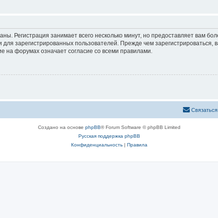
аны. Регистрация занимает всего несколько минут, но предоставляет вам б
 для зарегистрированных пользователей. Прежде чем зарегистрироваться, в
е на форумах означает согласие со всеми правилами.
С
в
я
з
а
т
ь
с
я
Создано на основе
phpBB
® Forum Software © phpBB Limited
Русская поддержка phpBB
Конфиденциальность
|
Правила