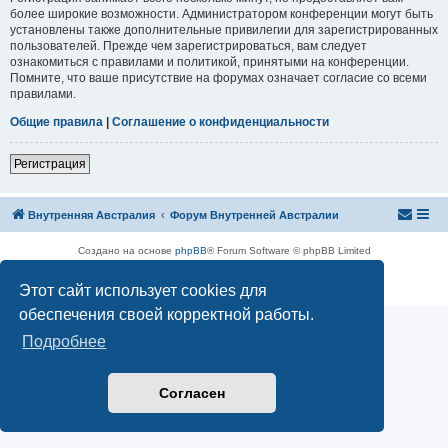
более широкие возможности. Администратором конференции могут быть
установлены также дополнительные привилегии для зарегистрированных
пользователей. Прежде чем зарегистрироваться, вам следует
ознакомиться с правилами и политикой, принятыми на конференции.
Помните, что ваше присутствие на форумах означает согласие со всеми
правилами.
Общие правила
|
Соглашение о конфиденциальности
Р
е
г
и
с
т
р
а
ц
и
я
Внутренняя Австралия
Форум Внутренней Австралии
Создано на основе
phpBB
® Forum Software © phpBB Limited
Русская поддержка phpBB
Конфиденциальность
|
Правила
Этот сайт использует cookies для
обеспечения своей корректной работы.
Подробнее
Согласен