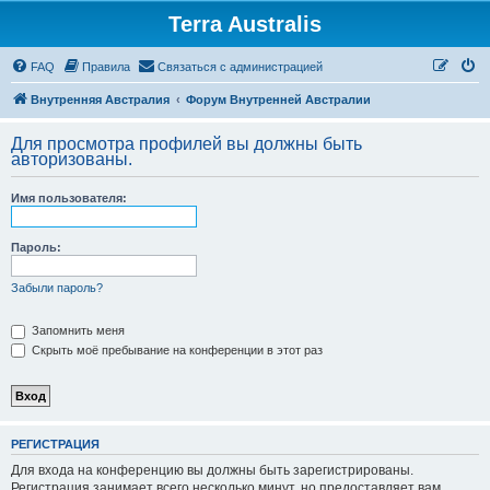
Terra Australis
Регистрация
FAQ
Правила
С
в
я
з
а
т
ь
с
я
с
а
д
м
и
н
и
с
т
р
а
ц
и
е
й
Внутренняя Австралия
Форум Внутренней Австралии
Для просмотра профилей вы должны быть
авторизованы.
Имя пользователя:
Пароль:
Забыли пароль?
Запомнить меня
Скрыть моё пребывание на конференции в этот раз
Р
Е
Г
И
С
Т
Р
А
Ц
И
Я
Для входа на конференцию вы должны быть зарегистрированы.
Регистрация занимает всего несколько минут, но предоставляет вам