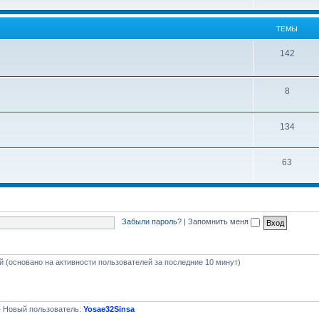
е
м
ТЕМЫ
ы
Т
142
е
м
Т
8
ы
е
Т
134
м
е
ы
Т
63
м
е
ы
м
ы
Забыли пароль?
|
Запомнить меня
ей (основано на активности пользователей за последние 10 минут)
 Новый пользователь:
Yosae32Sinsa