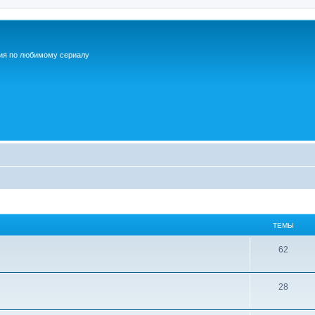
ия по любимому сериалу
ТЕМЫ
Т
62
е
м
Т
28
ы
е