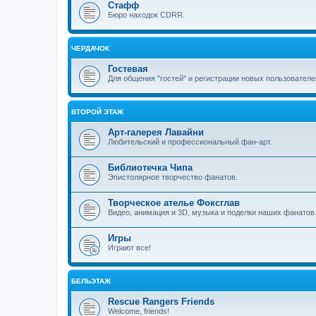
Стафф
Бюро находок CDRR.
ЧЕРДАЧОК
Гостевая
Для общения "гостей" и регистрации новых пользователе
ВТОРОЙ ЭТАЖ
Арт-галерея Лавайни
Любительский и профессиональный фан-арт.
Библиотечка Чипа
Эпистолярное творчество фанатов.
Творческое ателье Фоксглав
Видео, анимация и 3D, музыка и поделки наших фанатов
Игры
Играют все!
БЕЛЬЭТАЖ
Rescue Rangers Friends
Welcome, friends!