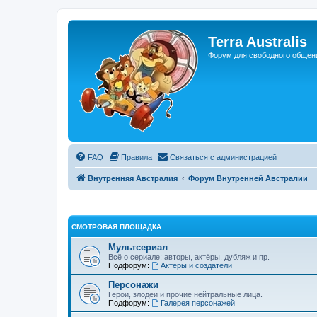
Регистрация
Terra Australis
Форум для свободного общен
FAQ
Правила
С
в
я
з
а
т
ь
с
я
с
а
д
м
и
н
и
с
т
р
а
ц
и
е
й
Внутренняя Австралия
Форум Внутренней Австралии
СМОТРОВАЯ ПЛОЩАДКА
Мультсериал
Всё о сериале: авторы, актёры, дубляж и пр.
Подфорум:
Актёры и создатели
Персонажи
Герои, злодеи и прочие нейтральные лица.
Подфорум:
Галерея персонажей