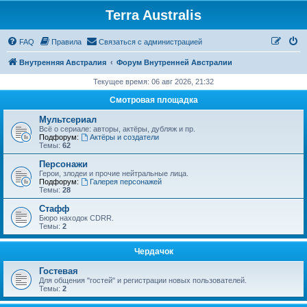
Terra Australis
Регистрация
FAQ
Правила
С
в
я
з
а
т
ь
с
я
с
а
д
м
и
н
и
с
т
р
а
ц
и
е
й
Внутренняя Австралия
Форум Внутренней Австралии
Текущее время: 06 авг 2026, 21:32
Смотровая площадка
Мультсериал
Всё о сериале: авторы, актёры, дубляж и пр.
Подфорум:
Актёры и создатели
Темы:
62
Персонажи
Герои, злодеи и прочие нейтральные лица.
Подфорум:
Галерея персонажей
Темы:
28
Стафф
Бюро находок CDRR.
Темы:
2
Чердачок
Гостевая
Для общения "гостей" и регистрации новых пользователей.
Темы:
2