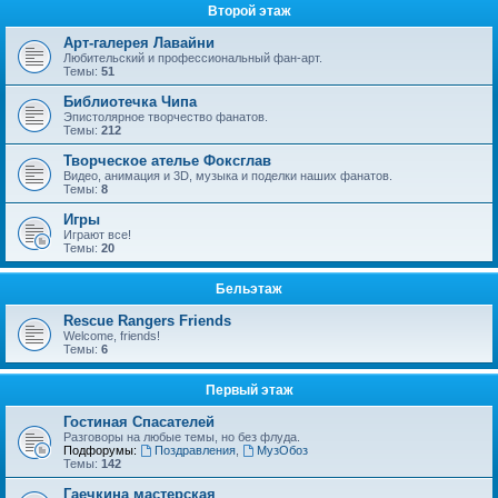
Второй этаж
Арт-галерея Лавайни
Любительский и профессиональный фан-арт.
Темы:
51
Библиотечка Чипа
Эпистолярное творчество фанатов.
Темы:
212
Творческое ателье Фоксглав
Видео, анимация и 3D, музыка и поделки наших фанатов.
Темы:
8
Игры
Играют все!
Темы:
20
Бельэтаж
Rescue Rangers Friends
Welcome, friends!
Темы:
6
Первый этаж
Гостиная Спасателей
Разговоры на любые темы, но без флуда.
Подфорумы:
Поздравления
,
МузОбоз
Темы:
142
Гаечкина мастерская