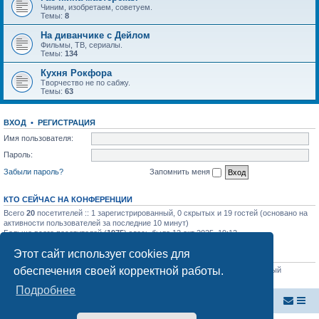
Чиним, изобретаем, советуем.
Темы:
8
На диванчике с Дейлом
Фильмы, ТВ, сериалы.
Темы:
134
Кухня Рокфора
Творчество не по сабжу.
Темы:
63
ВХОД
•
Р
Е
Г
И
С
Т
Р
А
Ц
И
Я
Имя пользователя:
Пароль:
Забыли пароль?
Запомнить меня
КТО СЕЙЧАС НА КОНФЕРЕНЦИИ
Всего
20
посетителей :: 1 зарегистрированный, 0 скрытых и 19 гостей (основано на
активности пользователей за последние 10 минут)
Больше всего посетителей (
1975
) здесь было 12 окт 2025, 19:12
Этот сайт использует cookies для
СТАТИСТИКА
обеспечения своей корректной работы.
Всего сообщений:
39877
• Всего тем:
853
• Всего пользователей:
64
• Новый
пользователь:
Yosae32Sinsa
Подробнее
Внутренняя Австралия
Форум Внутренней Австралии