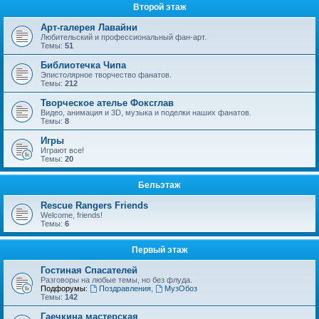
Второй этаж
Арт-галерея Лавайни
Любительский и профессиональный фан-арт.
Темы:
51
Библиотечка Чипа
Эпистолярное творчество фанатов.
Темы:
212
Творческое ателье Фоксглав
Видео, анимация и 3D, музыка и поделки наших фанатов.
Темы:
8
Игры
Играют все!
Темы:
20
Бельэтаж
Rescue Rangers Friends
Welcome, friends!
Темы:
6
Первый этаж
Гостиная Спасателей
Разговоры на любые темы, но без флуда.
Подфорумы:
Поздравления
,
МузОбоз
Темы:
142
Гаечкина мастерская