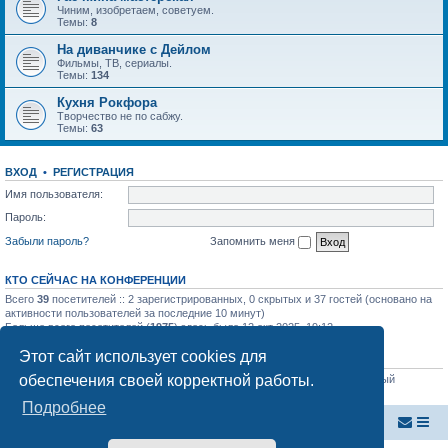
Чиним, изобретаем, советуем.
Темы:
8
На диванчике с Дейлом
Фильмы, ТВ, сериалы.
Темы:
134
Кухня Рокфора
Творчество не по сабжу.
Темы:
63
ВХОД
•
Р
Е
Г
И
С
Т
Р
А
Ц
И
Я
Имя пользователя:
Пароль:
Забыли пароль?
Запомнить меня
КТО СЕЙЧАС НА КОНФЕРЕНЦИИ
Всего
39
посетителей :: 2 зарегистрированных, 0 скрытых и 37 гостей (основано на
активности пользователей за последние 10 минут)
Больше всего посетителей (
1975
) здесь было 12 окт 2025, 19:12
Этот сайт использует cookies для
СТАТИСТИКА
обеспечения своей корректной работы.
Всего сообщений:
39875
• Всего тем:
853
• Всего пользователей:
64
• Новый
пользователь:
Yosae32Sinsa
Подробнее
Внутренняя Австралия
Форум Внутренней Австралии