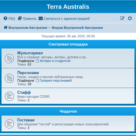
Terra Australis
Регистрация
FAQ
Правила
С
в
я
з
а
т
ь
с
я
с
а
д
м
и
н
и
с
т
р
а
ц
и
е
й
Внутренняя Австралия
Форум Внутренней Австралии
Текущее время: 06 авг 2026, 06:58
Смотровая площадка
Мультсериал
Всё о сериале: авторы, актёры, дубляж и пр.
Подфорум:
Актёры и создатели
Темы:
62
Персонажи
Герои, злодеи и прочие нейтральные лица.
Подфорум:
Галерея персонажей
Темы:
28
Стафф
Бюро находок CDRR.
Темы:
2
Чердачок
Гостевая
Для общения "гостей" и регистрации новых пользователей.
Темы:
2