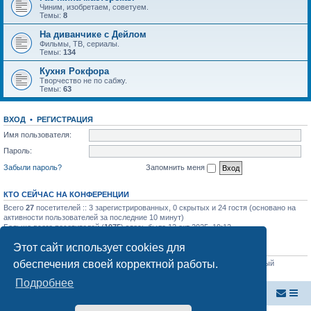
Чиним, изобретаем, советуем.
Темы:
8
На диванчике с Дейлом
Фильмы, ТВ, сериалы.
Темы:
134
Кухня Рокфора
Творчество не по сабжу.
Темы:
63
ВХОД
•
Р
Е
Г
И
С
Т
Р
А
Ц
И
Я
Имя пользователя:
Пароль:
Забыли пароль?
Запомнить меня
КТО СЕЙЧАС НА КОНФЕРЕНЦИИ
Всего
27
посетителей :: 3 зарегистрированных, 0 скрытых и 24 гостя (основано на
активности пользователей за последние 10 минут)
Больше всего посетителей (
1975
) здесь было 12 окт 2025, 19:12
Этот сайт использует cookies для
СТАТИСТИКА
обеспечения своей корректной работы.
Всего сообщений:
39877
• Всего тем:
853
• Всего пользователей:
64
• Новый
пользователь:
Yosae32Sinsa
Подробнее
Внутренняя Австралия
Форум Внутренней Австралии