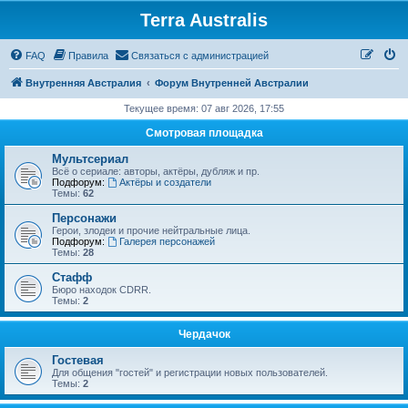
Terra Australis
Регистрация
FAQ
Правила
С
в
я
з
а
т
ь
с
я
с
а
д
м
и
н
и
с
т
р
а
ц
и
е
й
Внутренняя Австралия
Форум Внутренней Австралии
Текущее время: 07 авг 2026, 17:55
Смотровая площадка
Мультсериал
Всё о сериале: авторы, актёры, дубляж и пр.
Подфорум:
Актёры и создатели
Темы:
62
Персонажи
Герои, злодеи и прочие нейтральные лица.
Подфорум:
Галерея персонажей
Темы:
28
Стафф
Бюро находок CDRR.
Темы:
2
Чердачок
Гостевая
Для общения "гостей" и регистрации новых пользователей.
Темы:
2