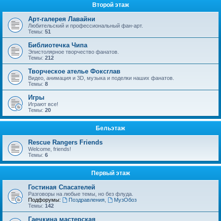
Второй этаж
Арт-галерея Лавайни
Любительский и профессиональный фан-арт.
Темы:
51
Библиотечка Чипа
Эпистолярное творчество фанатов.
Темы:
212
Творческое ателье Фоксглав
Видео, анимация и 3D, музыка и поделки наших фанатов.
Темы:
8
Игры
Играют все!
Темы:
20
Бельэтаж
Rescue Rangers Friends
Welcome, friends!
Темы:
6
Первый этаж
Гостиная Спасателей
Разговоры на любые темы, но без флуда.
Подфорумы:
Поздравления
,
МузОбоз
Темы:
142
Гаечкина мастерская