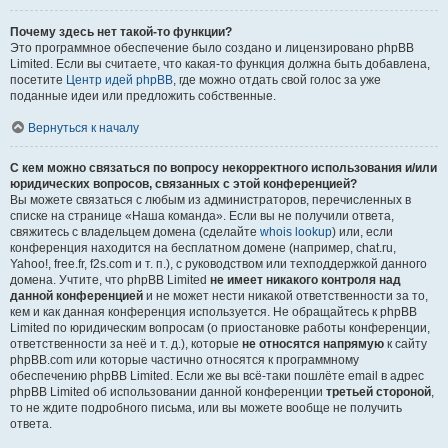
Почему здесь нет такой-то функции?
Это программное обеспечение было создано и лицензировано phpBB
Limited. Если вы считаете, что какая-то функция должна быть добавлена,
посетите
Центр идей phpBB
, где можно отдать свой голос за уже
поданные идеи или предложить собственные.
Вернуться к началу
С кем можно связаться по вопросу некорректного использования и/или
юридических вопросов, связанных с этой конференцией?
Вы можете связаться с любым из администраторов, перечисленных в
списке на странице «Наша команда». Если вы не получили ответа,
свяжитесь с владельцем домена (сделайте
whois lookup
) или, если
конференция находится на бесплатном домене (например, chat.ru,
Yahoo!, free.fr, f2s.com и т. п.), с руководством или техподдержкой данного
домена. Учтите, что phpBB Limited
не имеет никакого контроля над
данной конференцией
и не может нести никакой ответственности за то,
кем и как данная конференция используется. Не обращайтесь к phpBB
Limited по юридическим вопросам (о приостановке работы конференции,
ответственности за неё и т. д.), которые
не относятся напрямую
к сайту
phpBB.com или которые частично относятся к программному
обеспечению phpBB Limited. Если же вы всё-таки пошлёте email в адрес
phpBB Limited об использовании данной конференции
третьей стороной
,
то не ждите подробного письма, или вы можете вообще не получить
ответа.