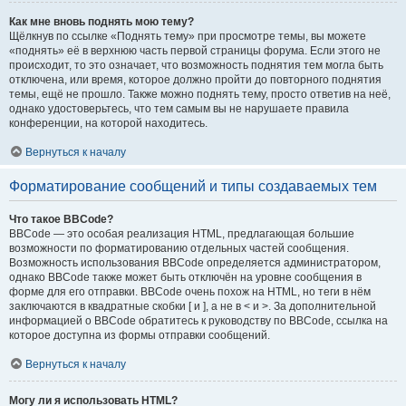
Как мне вновь поднять мою тему?
Щёлкнув по ссылке «Поднять тему» при просмотре темы, вы можете
«поднять» её в верхнюю часть первой страницы форума. Если этого не
происходит, то это означает, что возможность поднятия тем могла быть
отключена, или время, которое должно пройти до повторного поднятия
темы, ещё не прошло. Также можно поднять тему, просто ответив на неё,
однако удостоверьтесь, что тем самым вы не нарушаете правила
конференции, на которой находитесь.
Вернуться к началу
Форматирование сообщений и типы создаваемых тем
Что такое BBCode?
BBCode — это особая реализация HTML, предлагающая большие
возможности по форматированию отдельных частей сообщения.
Возможность использования BBCode определяется администратором,
однако BBCode также может быть отключён на уровне сообщения в
форме для его отправки. BBCode очень похож на HTML, но теги в нём
заключаются в квадратные скобки [ и ], а не в < и >. За дополнительной
информацией о BBCode обратитесь к руководству по BBCode, ссылка на
которое доступна из формы отправки сообщений.
Вернуться к началу
Могу ли я использовать HTML?