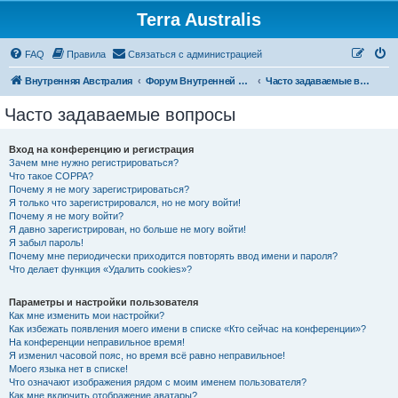
Terra Australis
Регистрация
FAQ
Правила
С
в
я
з
а
т
ь
с
я
с
а
д
м
и
н
и
с
т
р
а
ц
и
е
й
Внутренняя Австралия
Форум Внутренней Австралии
Часто задаваемые вопросы
Часто задаваемые вопросы
Вход на конференцию и регистрация
Зачем мне нужно регистрироваться?
Что такое COPPA?
Почему я не могу зарегистрироваться?
Я только что зарегистрировался, но не могу войти!
Почему я не могу войти?
Я давно зарегистрирован, но больше не могу войти!
Я забыл пароль!
Почему мне периодически приходится повторять ввод имени и пароля?
Что делает функция «Удалить cookies»?
Параметры и настройки пользователя
Как мне изменить мои настройки?
Как избежать появления моего имени в списке «Кто сейчас на конференции»?
На конференции неправильное время!
Я изменил часовой пояс, но время всё равно неправильное!
Моего языка нет в списке!
Что означают изображения рядом с моим именем пользователя?
Как мне включить отображение аватары?