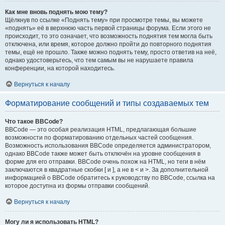
Как мне вновь поднять мою тему?
Щёлкнув по ссылке «Поднять тему» при просмотре темы, вы можете
«поднять» её в верхнюю часть первой страницы форума. Если этого не
происходит, то это означает, что возможность поднятия тем могла быть
отключена, или время, которое должно пройти до повторного поднятия
темы, ещё не прошло. Также можно поднять тему, просто ответив на неё,
однако удостоверьтесь, что тем самым вы не нарушаете правила
конференции, на которой находитесь.
Вернуться к началу
Форматирование сообщений и типы создаваемых тем
Что такое BBCode?
BBCode — это особая реализация HTML, предлагающая большие
возможности по форматированию отдельных частей сообщения.
Возможность использования BBCode определяется администратором,
однако BBCode также может быть отключён на уровне сообщения в
форме для его отправки. BBCode очень похож на HTML, но теги в нём
заключаются в квадратные скобки [ и ], а не в < и >. За дополнительной
информацией о BBCode обратитесь к руководству по BBCode, ссылка на
которое доступна из формы отправки сообщений.
Вернуться к началу
Могу ли я использовать HTML?