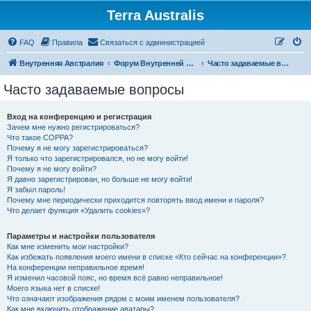
Terra Australis
Регистрация
FAQ
Правила
С
в
я
з
а
т
ь
с
я
с
а
д
м
и
н
и
с
т
р
а
ц
и
е
й
Внутренняя Австралия
Форум Внутренней Австралии
Часто задаваемые вопросы
Часто задаваемые вопросы
Вход на конференцию и регистрация
Зачем мне нужно регистрироваться?
Что такое COPPA?
Почему я не могу зарегистрироваться?
Я только что зарегистрировался, но не могу войти!
Почему я не могу войти?
Я давно зарегистрирован, но больше не могу войти!
Я забыл пароль!
Почему мне периодически приходится повторять ввод имени и пароля?
Что делает функция «Удалить cookies»?
Параметры и настройки пользователя
Как мне изменить мои настройки?
Как избежать появления моего имени в списке «Кто сейчас на конференции»?
На конференции неправильное время!
Я изменил часовой пояс, но время всё равно неправильное!
Моего языка нет в списке!
Что означают изображения рядом с моим именем пользователя?
Как мне включить отображение аватары?