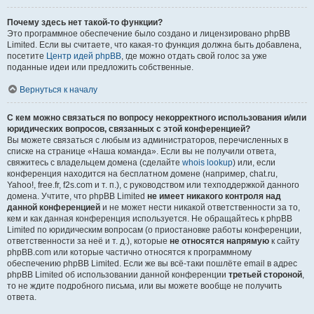
Почему здесь нет такой-то функции?
Это программное обеспечение было создано и лицензировано phpBB
Limited. Если вы считаете, что какая-то функция должна быть добавлена,
посетите
Центр идей phpBB
, где можно отдать свой голос за уже
поданные идеи или предложить собственные.
Вернуться к началу
С кем можно связаться по вопросу некорректного использования и/или
юридических вопросов, связанных с этой конференцией?
Вы можете связаться с любым из администраторов, перечисленных в
списке на странице «Наша команда». Если вы не получили ответа,
свяжитесь с владельцем домена (сделайте
whois lookup
) или, если
конференция находится на бесплатном домене (например, chat.ru,
Yahoo!, free.fr, f2s.com и т. п.), с руководством или техподдержкой данного
домена. Учтите, что phpBB Limited
не имеет никакого контроля над
данной конференцией
и не может нести никакой ответственности за то,
кем и как данная конференция используется. Не обращайтесь к phpBB
Limited по юридическим вопросам (о приостановке работы конференции,
ответственности за неё и т. д.), которые
не относятся напрямую
к сайту
phpBB.com или которые частично относятся к программному
обеспечению phpBB Limited. Если же вы всё-таки пошлёте email в адрес
phpBB Limited об использовании данной конференции
третьей стороной
,
то не ждите подробного письма, или вы можете вообще не получить
ответа.