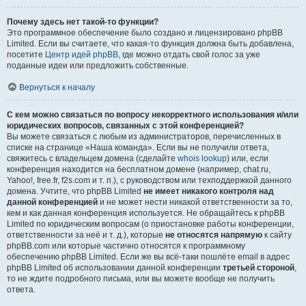
Почему здесь нет такой-то функции?
Это программное обеспечение было создано и лицензировано phpBB
Limited. Если вы считаете, что какая-то функция должна быть добавлена,
посетите
Центр идей phpBB
, где можно отдать свой голос за уже
поданные идеи или предложить собственные.
Вернуться к началу
С кем можно связаться по вопросу некорректного использования и/или
юридических вопросов, связанных с этой конференцией?
Вы можете связаться с любым из администраторов, перечисленных в
списке на странице «Наша команда». Если вы не получили ответа,
свяжитесь с владельцем домена (сделайте
whois lookup
) или, если
конференция находится на бесплатном домене (например, chat.ru,
Yahoo!, free.fr, f2s.com и т. п.), с руководством или техподдержкой данного
домена. Учтите, что phpBB Limited
не имеет никакого контроля над
данной конференцией
и не может нести никакой ответственности за то,
кем и как данная конференция используется. Не обращайтесь к phpBB
Limited по юридическим вопросам (о приостановке работы конференции,
ответственности за неё и т. д.), которые
не относятся напрямую
к сайту
phpBB.com или которые частично относятся к программному
обеспечению phpBB Limited. Если же вы всё-таки пошлёте email в адрес
phpBB Limited об использовании данной конференции
третьей стороной
,
то не ждите подробного письма, или вы можете вообще не получить
ответа.