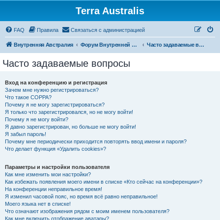
Terra Australis
Регистрация
FAQ
Правила
С
в
я
з
а
т
ь
с
я
с
а
д
м
и
н
и
с
т
р
а
ц
и
е
й
Внутренняя Австралия
Форум Внутренней Австралии
Часто задаваемые вопросы
Часто задаваемые вопросы
Вход на конференцию и регистрация
Зачем мне нужно регистрироваться?
Что такое COPPA?
Почему я не могу зарегистрироваться?
Я только что зарегистрировался, но не могу войти!
Почему я не могу войти?
Я давно зарегистрирован, но больше не могу войти!
Я забыл пароль!
Почему мне периодически приходится повторять ввод имени и пароля?
Что делает функция «Удалить cookies»?
Параметры и настройки пользователя
Как мне изменить мои настройки?
Как избежать появления моего имени в списке «Кто сейчас на конференции»?
На конференции неправильное время!
Я изменил часовой пояс, но время всё равно неправильное!
Моего языка нет в списке!
Что означают изображения рядом с моим именем пользователя?
Как мне включить отображение аватары?