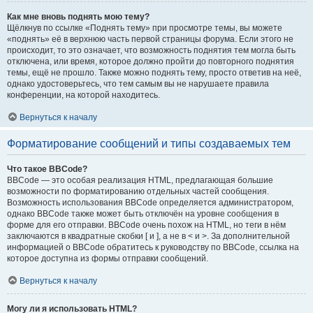
Как мне вновь поднять мою тему?
Щёлкнув по ссылке «Поднять тему» при просмотре темы, вы можете
«поднять» её в верхнюю часть первой страницы форума. Если этого не
происходит, то это означает, что возможность поднятия тем могла быть
отключена, или время, которое должно пройти до повторного поднятия
темы, ещё не прошло. Также можно поднять тему, просто ответив на неё,
однако удостоверьтесь, что тем самым вы не нарушаете правила
конференции, на которой находитесь.
Вернуться к началу
Форматирование сообщений и типы создаваемых тем
Что такое BBCode?
BBCode — это особая реализация HTML, предлагающая большие
возможности по форматированию отдельных частей сообщения.
Возможность использования BBCode определяется администратором,
однако BBCode также может быть отключён на уровне сообщения в
форме для его отправки. BBCode очень похож на HTML, но теги в нём
заключаются в квадратные скобки [ и ], а не в < и >. За дополнительной
информацией о BBCode обратитесь к руководству по BBCode, ссылка на
которое доступна из формы отправки сообщений.
Вернуться к началу
Могу ли я использовать HTML?