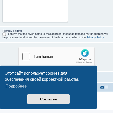
Privacy policy:
I confirm that the given name, e-mail address, message text and my IP address will
be processed and stored by the owner of the board according to the
Privacy Policy
Этот сайт использует cookies для
обеспечения своей корректной работы.
Подробнее
Внутренняя Австралия
Форум Внутренней Австралии
Создано на основе
phpBB
® Forum Software © phpBB Limited
Согласен
Русская поддержка phpBB
Конфиденциальность
|
Правила