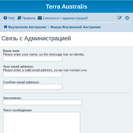
Terra Australis
Регистрация
FAQ
Правила
С
в
я
з
а
т
ь
с
я
с
а
д
м
и
н
и
с
т
р
а
ц
и
е
й
Внутренняя Австралия
Форум Внутренней Австралии
Связь с Администрацией
Ваше имя:
Please enter your name, so the message has an identity.
Your email address:
Please enter a valid email address, so we can contact you.
Confirm email address:
Заголовок:
Текст сообщения: